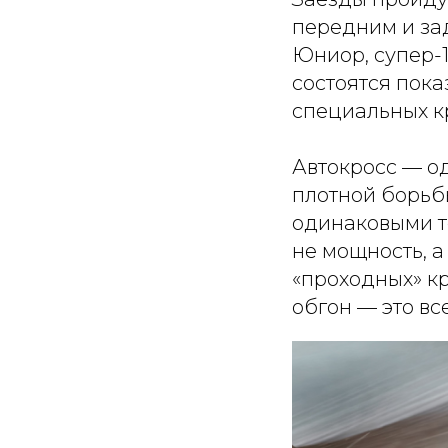
передним и зад
Юниор, супер-1
состоятся пок
специальных к
Автокросс — о
плотной борьбы
одинаковыми т
не мощность, а
«проходных» кр
обгон — это вс