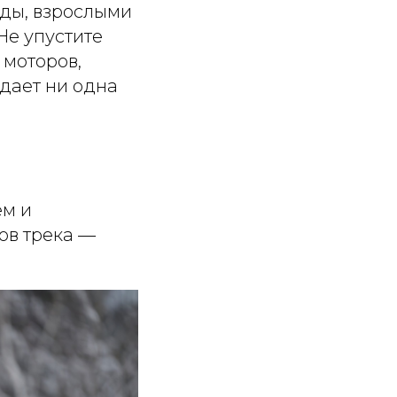
зды, взрослыми
Не упустите
 моторов,
дает ни одна
ем и
ов трека —