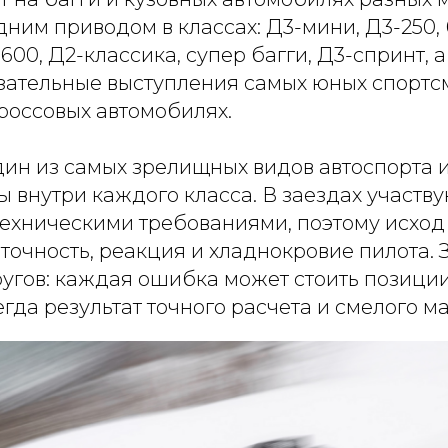
ним приводом в классах: Д3-мини, Д3-250, 
600, Д2-классика, супер багги, Д3-спринт, 
азательные выступления самых юных спортс
россовых автомобилях.
дин из самых зрелищных видов автоспорта и
 внутри каждого класса. В заездах участв
ехническими требованиями, поэтому исход
 точность, реакция и хладнокровие пилота. 
угов: каждая ошибка может стоить позиции
егда результат точного расчета и смелого м