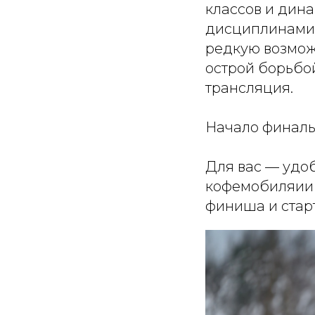
классов и дина
дисциплинами -
редкую возмож
острой борьбо
трансляция.
Начало финальн
Для вас — удо
кофемобиляии 
финиша и старт