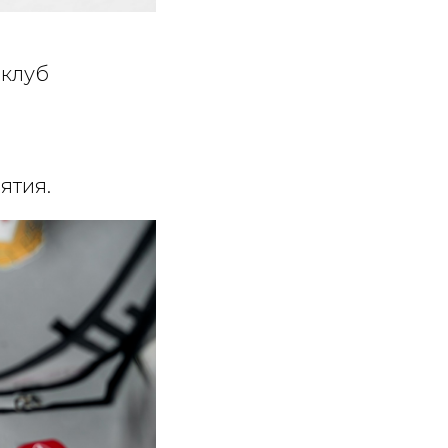
оклуб
ятия.