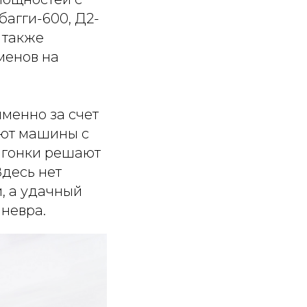
багги-600, Д2-
а также
менов на
менно за счет
уют машины с
 гонки решают
Здесь нет
, а удачный
аневра.