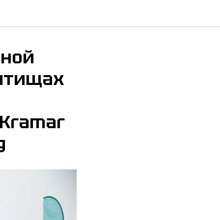
чной
Мытищах
 Kramar
g