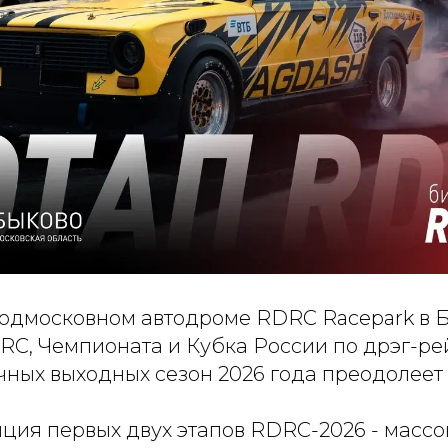
 подмосковном автодроме RDRC Racepark в 
RC, Чемпионата и Кубка России по дрэг-рей
ных выходных сезон 2026 года преодолеет 
ция первых двух этапов RDRC-2026 - массо