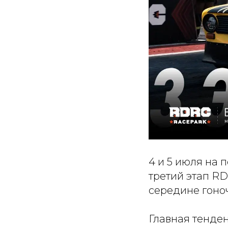
4 и 5 июля на
третий этап RD
середине гоноч
Главная тенден