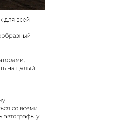
 для всей
нообразный
аторами,
оть на целый
ну
ься со всеми
ь автографы у