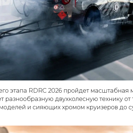
ьего этапа RDRC 2026 пройдет масштабная м
ет разнообразную двухколесную технику от
 моделей и сияющих хромом круизеров до с