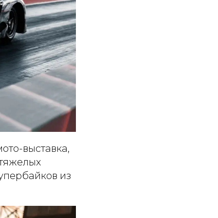
ото-выставка,
 тяжелых
упербайков из