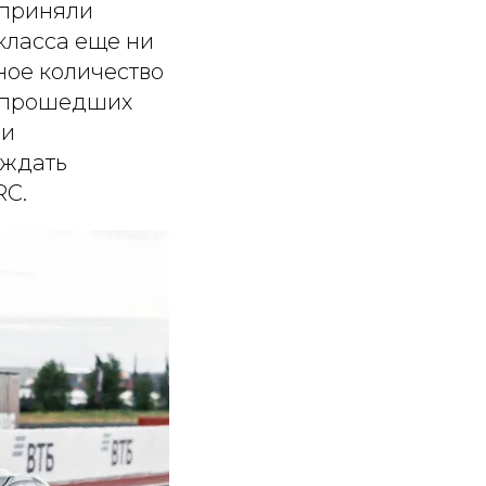
 приняли
 класса еще ни
ное количество
х прошедших
ои
 ждать
RC.