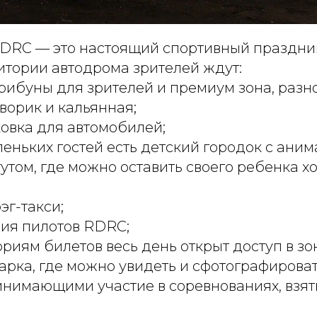
DRC — это настоящий спортивный праздник
итории автодрома зрителей ждут:
трибуны для зрителей и премиум зона, раз
ворик и кальянная;
овка для автомобилей;
леньких гостей есть детский городок с аним
утом, где можно оставить своего ребенка х
эг-такси;
сия пилотов RDRC;
гориям билетов весь день открыт доступ в зо
арка, где можно увидеть и сфотографироват
нимающими участие в соревнованиях, взят