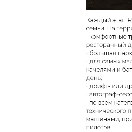
Каждый этап R
семьи. На терр
• комфортные 
ресторанный д
• большая парк
• для самых ма
качелями и бат
день;
• дрифт- или др
• автограф-сес
• по всем кате
технического п
машинами, при
пилотов.