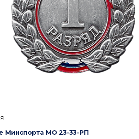
ея
е Минспорта МО 23-33-РП